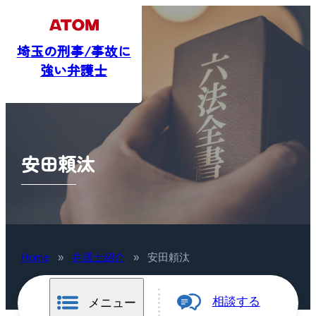
埼玉の刑事/事故に
強い弁護士
安田頼汰
Home
»
弁護士紹介
»
安田頼汰
相談する
メニュー