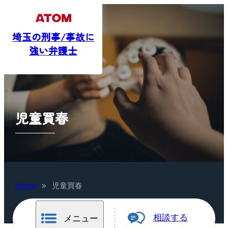
埼玉の刑事/事故に
強い弁護士
児童買春
Home
»
児童買春
相談する
メニュー