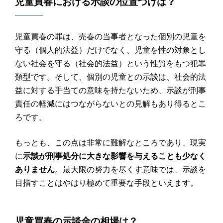
児童買春
における
示談
の位置づけは？
児童買春の罪は、売春の当事者となった個別の児童を
守る（個人的法益）だけでなく、児童を性の対象とし
ない社会を守る（社会的法益）という性質をもつ犯罪
類型です。そして、個別の児童との示談は、社会的法
益に対する手当ての意味を持たないため、示談が刑事
責任の軽減にはつながらないとの見解もあり得るとこ
ろです。
もっとも、この点は非常に難解なところであり、現実
に
示談が刑事処分に大きな影響を与えることも少なく
ありません
。最大限の努力を尽くす意味では、示談を
目指すことはやはり極めて重要な手段といえます。
児童買春
の
示談金
の相場は？