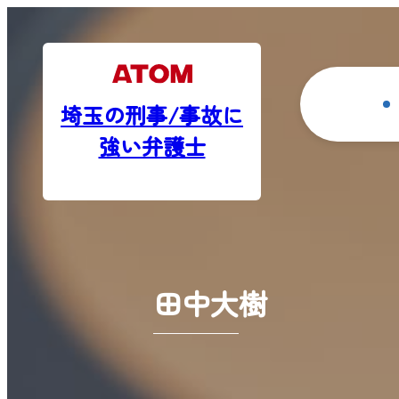
埼玉の刑事/事故に
強い弁護士
田中大樹