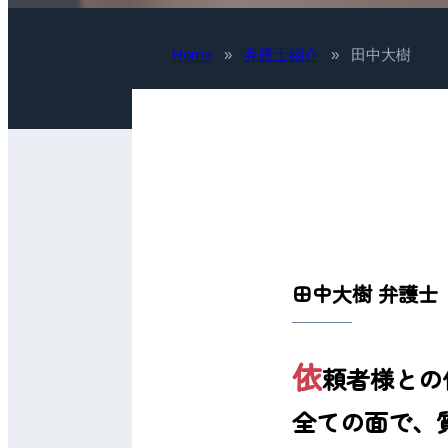
Home
»
弁護士紹介
»
田中大樹
田中大樹 弁護士
依
頼者様との
全ての面で、