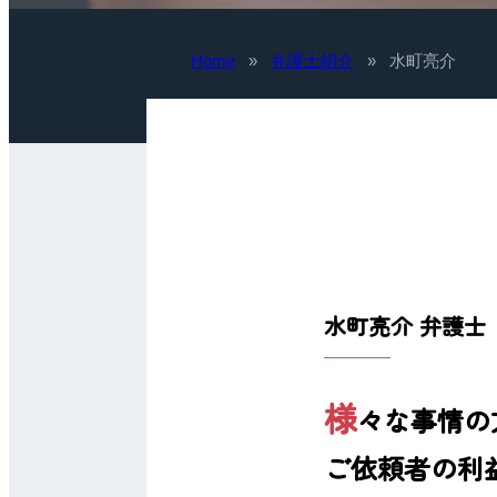
Home
»
弁護士紹介
»
水町亮介
水町亮介 弁護士
様
々な事情の
ご依頼者の利