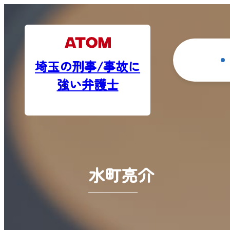
埼玉の刑事/事故に
強い弁護士
水町亮介